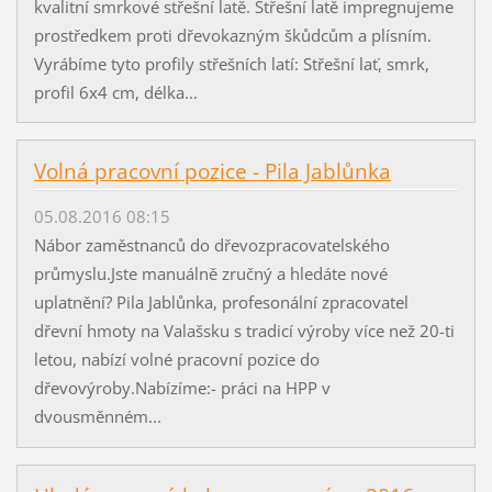
kvalitní smrkové střešní latě. Střešní latě impregnujeme
prostředkem proti dřevokazným škůdcům a plísním.
Vyrábíme tyto profily střešních latí: Střešní lať, smrk,
profil 6x4 cm, délka...
Volná pracovní pozice - Pila Jablůnka
05.08.2016 08:15
Nábor zaměstnanců do dřevozpracovatelského
průmyslu.Jste manuálně zručný a hledáte nové
uplatnění? Pila Jablůnka, profesonální zpracovatel
dřevní hmoty na Valašsku s tradicí výroby více než 20-ti
letou, nabízí volné pracovní pozice do
dřevovýroby.Nabízíme:- práci na HPP v
dvousměnném...