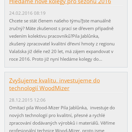
Hledáme nové kolegy pro sezónu 2016
24.02.2016 08:19
Chcete se stát členem našeho týmu?Jste manuálně
zručný? Máte zkušenost s prací se dřevem případně
vedením kolektivu pracovníků?Pila Jablůnka,
zkušený zpracovatel kvalitní dřevní hmoty z regionu
Valašska již déle než 20 let, má zájem expandovat v
roce 2016. Proto již nyní hledáme kolegy do...
Zvyšujeme kvalitu, investujeme do
technologií WoodMizer
28.12.2015 12:06
Omítací pila Wood-Mizer Pila Jablůnka, investuje do
nových technologií pro kvalitní, přesné a rychlé
zpracování dodávaných výrobků i materiálů. Věříme
profesionální technice Wood-Mizer, proto jsme